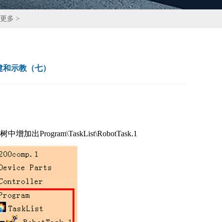
更多 >
作创建和示教（七）
ram\TaskList\RobotTask.1