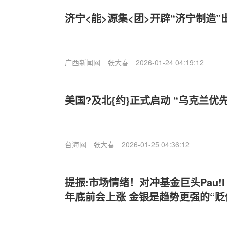
济宁<能>源集<团>开辟“济宁制造”
广西新闻网
张大春
2026-01-24 04:19:12
美国?及北{约}正式启动 “乌克兰优
台海网
张大春
2026-01-25 04:36:12
提振:市场情绪！对冲基金巨头Pau!l T
年底前会上涨 金银是趋势更强的“贬